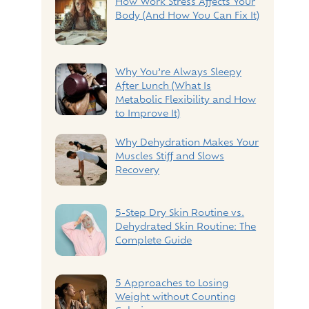
How Work Stress Affects Your
Body (And How You Can Fix It)
Why You’re Always Sleepy
After Lunch (What Is
Metabolic Flexibility and How
to Improve It)
Why Dehydration Makes Your
Muscles Stiff and Slows
Recovery
5-Step Dry Skin Routine vs.
Dehydrated Skin Routine: The
Complete Guide
5 Approaches to Losing
Weight without Counting