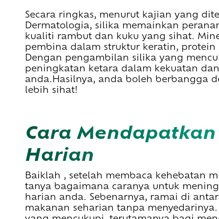
​​Secara ringkas, menurut kajian yang dit
Dermatologia, silika memainkan peran
kualiti rambut dan kuku yang sihat. Min
pembina dalam struktur keratin, prote
Dengan pengambilan silika yang mencuk
peningkatan ketara dalam kekuatan dan
anda.Hasilnya, anda boleh berbangga d
lebih sihat!
Cara Mendapatkan Silika Dalam Diet
Harian
Baiklah , setelah membaca kehebatan min
tanya bagaimana caranya untuk meningk
harian anda. Sebenarnya, ramai di antar
makanan seharian tanpa menyedarinya
yang mencukupi, terutamanya bagi menc