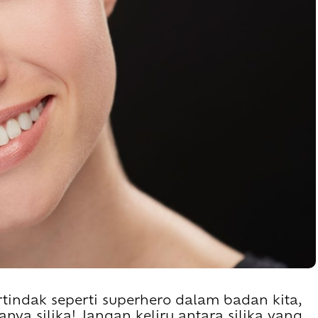
tindak seperti superhero dalam badan kita,
ya silika! Jangan keliru antara silika yang