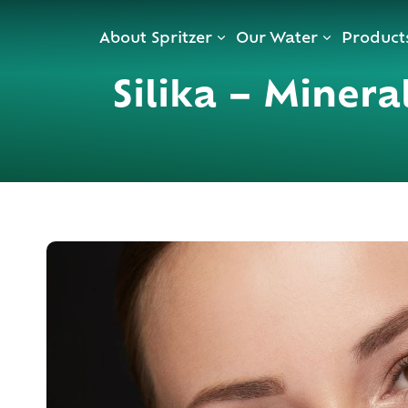
Skip
About Spritzer
Our Water
Product
to
content
Silika – Miner