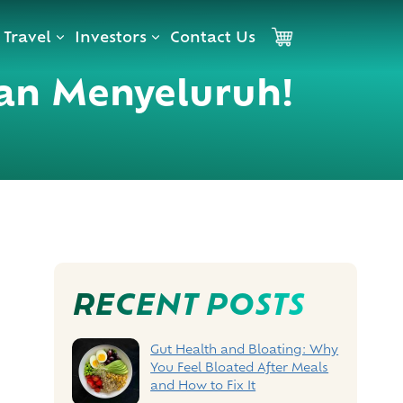
Travel
Investors
Contact Us
Cart
atan Menyeluruh!
RECENT POSTS
Gut Health and Bloating: Why
You Feel Bloated After Meals
and How to Fix It