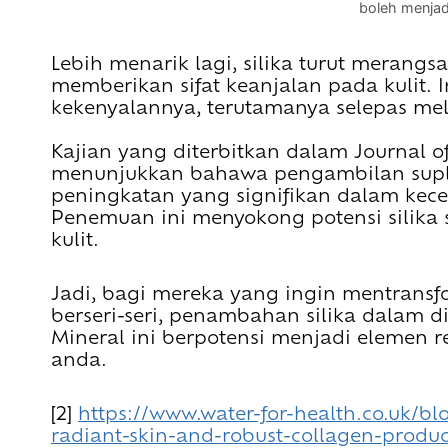
boleh menjadi
Lebih menarik lagi, silika turut merangs
memberikan sifat keanjalan pada kulit.
kekenyalannya, terutamanya selepas mela
Kajian yang diterbitkan dalam Journal of
menunjukkan bahawa pengambilan supl
peningkatan yang signifikan dalam kece
Penemuan ini menyokong potensi silika
kulit.
Jadi, bagi mereka yang ingin mentransf
berseri-seri, penambahan silika dalam d
Mineral ini berpotensi menjadi elemen r
anda.
[2]
https://www.water-for-health.co.uk/blo
radiant-skin-and-robust-collagen-produc